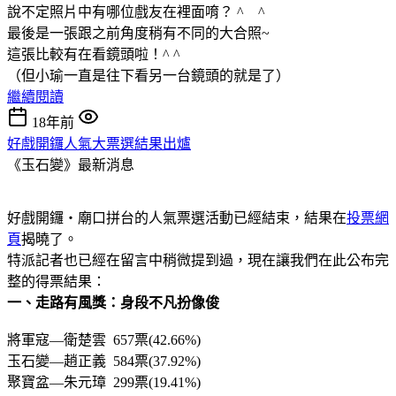
說不定照片中有哪位戲友在裡面唷？ ^ ^
最後是一張跟之前角度稍有不同的大合照~
這張比較有在看鏡頭啦！^ ^
（但小瑜一直是往下看另一台鏡頭的就是了）
繼續閱讀
18年前
好戲開鑼人氣大票選結果出爐
《玉石變》最新消息
好戲開鑼‧廟口拼台的人氣票選活動已經結束，結果在
投票網
頁
揭曉了。
特派記者也已經在留言中稍微提到過，現在讓我們在此公布完
整的得票結果：
一、走路有風獎：身段不凡扮像俊
將軍寇—衛楚雲 657票(42.66%)
玉石變—趙正義 584票(37.92%)
聚寶盆—朱元璋 299票(19.41%)