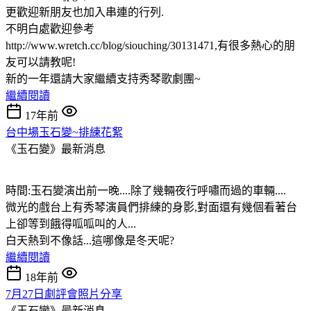
更歡迎新朋友也加入串連的行列.
不明白處歡迎參考
http://www.wretch.cc/blog/siouching/30131471,有很多熱心的朋
友可以請教呢!
新的一年還請大家繼續支持秀琴歌劇團~
繼續閱讀
17年前
台中場玉石變~排練花絮
《玉石變》最新消息
時間:玉石變演出前一晚....除了幾輛夜行呼嘯而過的車輛....
微光的戲台上有秀琴演員們排練的身影,對面還有幾個看著台
上卻等到餓得呱呱叫的人...
白天熱到不像話...這哪像是冬天呢?
繼續閱讀
18年前
7月27日劇評會照片分享
《玉石變》最新消息