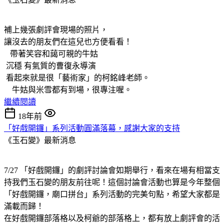
補上幾張劇評會現場的照片，
讓沒去的朋友們在這兒也方便看看！
帶著笑容和藹可親的牛姑
沉穩 有氣質的曹復永導演
看起來就是很「藝術家」的柯銘峰老師。
牛姑與米雪都有到場，很專注喔。
繼續閱讀
18年前
「好戲開鑼」系列活動圓滿落幕，感謝大家的支持
《玉石變》最新消息
7/27 「好戲開鑼」的劇評討論會如期舉行，看來在場有相當支
持我們玉石變的朋友前往呢！這個討論會活動也算是今年整個
「好戲開鑼，廟口拼台」系列活動的完美句點，希望大家都是
滿載而歸！
在好戲開鑼部落格以及柯爺的部落格上，都有放上劇評會的活