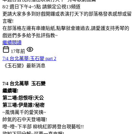
8/2 週日下午4~5點 請鎖定公視13頻道
更請大家多多到好戲開鑼或表演打天下的部落格發表感想或留
言喔!
在部落格左邊有串連貼紙,點擊就會連過去,請愛護支持秀琴的
戲迷們多多給予批評指教~
繼續閱讀
17年前
7/4 台北萬華:玉石變 part 2
《玉石變》最新消息
7/4 台北萬華 玉石變
繼續囉!
第二場:怨恨呀!天公
第三場:伊是誰?秘密
~風情萬千的愛笑姨~
帥氣的石中天登場囉!
噔~噔~下半部 柳桃紅即將登台現藝啦!!
欲知下回分解~可要一直來喔!