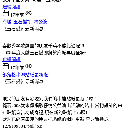
繼續閱讀
17年前
府城"玉石變"即將公演
《玉石變》最新消息
喜歡秀琴歌劇團的朋友千萬不能錯過囉!!!
2008年度大戲玉石變即將於府城再度登場~
繼續閱讀
17年前
部落格串聯貼紙更新啦!
《玉石變》最新消息
眼尖的朋友有發現到我們的串連貼紙更新了嗎?
隨著2008歲末傳唱歌仔情公益演出活動的結束,當初設計的串
連貼紙宣告功成身退,現在新的貼紙上市囉!
歡迎已經有串連的朋友把貼紙的網址更新,只要置換成
1279109884.jpg即o.k.