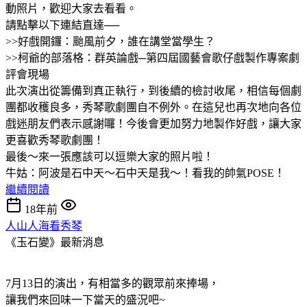
動照片，歡迎大家去看看。
請點擊以下連結直達──
>>好戲開鑼：颱風前夕，誰在講堂當學生？
>>柯爺的部落格：群英論戲─第四屆國藝會歌仔戲製作專案劇
評會現場
此次演出從籌備到真正執行，到後續的檢討收尾，相信每個劇
團都收穫良多，秀琴歌劇團自不例外。在這兒也再次地向各位
戲迷朋友們表示感謝囉！今後會更加努力地製作好戲，讓大家
更喜歡秀琴歌劇團！
最後～來一張應該可以逗樂大家的照片啦！
牛姑：阿波是石中天～石中天是我～！看我的帥氣POSE！
繼續閱讀
18年前
人山人海看秀琴
《玉石變》最新消息
7月13日的演出，有相當多的觀眾前來捧場，
讓我們來回味一下當天的盛況吧~