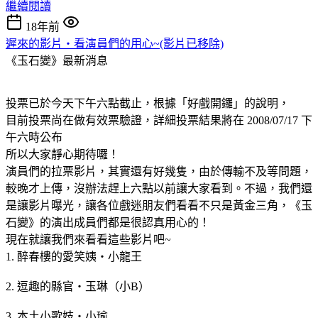
繼續閱讀
18年前
遲來的影片‧看演員們的用心~(影片已移除)
《玉石變》最新消息
投票已於今天下午六點截止，根據「好戲開鑼」的說明，
目前投票尚在做有效票驗證，詳細投票結果將在 2008/07/17 下
午六時公布
所以大家靜心期待囉！
演員們的拉票影片，其實還有好幾隻，由於傳輸不及等問題，
較晚才上傳，沒辦法趕上六點以前讓大家看到。不過，我們還
是讓影片曝光，讓各位戲迷朋友們看看不只是黃金三角，《玉
石變》的演出成員們都是很認真用心的！
現在就讓我們來看看這些影片吧~
1. 醉春樓的愛笑姨‧小龍王
2. 逗趣的縣官‧玉琳（小B）
3. 本土小歌妓‧小瑜