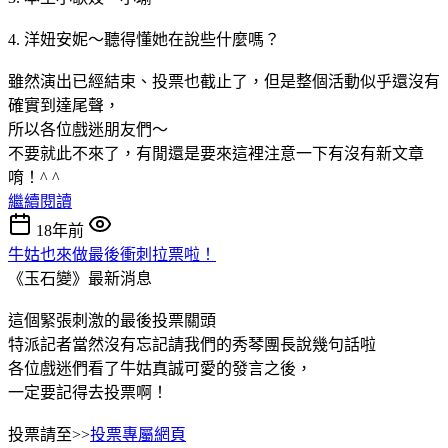
4. 洋妞安妮～聽得懂她在說些什麼嗎？
雖然演出已經結束、投票也截止了，但是整個活動似乎還沒有
確實到達尾聲，
所以各位戲迷朋友們～
不要就此不來了，有閒還是要來這裡注意一下有沒有新文章
唷！^ ^
繼續閱讀
18年前
牛姑也來做最後衝刺拉票啦！
《玉石變》最新消息
這個緊張刺激的最後投票關頭
特派記者當然沒有忘記請我們的秀琴團長說幾句話啦
各位戲迷們看了牛姑真誠可愛的發言之後，
一定要記得去投票啊！
投票請至>>
投票專屬網頁