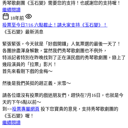
秀琴歌劇團《玉石變》需要您的支持！也感謝您的支持喔！
繼續閱讀
18年前
投票至今日7/16 六點截止！請大家支持《玉石變》！
《玉石變》最新消息
緊張緊張，今天就是「好戲開鑼」人氣票選的最後一天了！
各團拚盡渾身解數，當然我們秀琴歌劇團也不例外，
特派記者特別在昨晚找到了正在演民戲的秀琴歌劇團，錄上了
幾段演員的「拉票」影片！
首先來看剛下戲的金梅～
然後是我們英挺的趙正義‧米雪～
請各位還沒有投票的戲迷朋友們，趕快在7月16日，也就是今
天的下午6點以前～
到>>
投票專屬網頁
投下您寶貴的意見，支持秀琴歌劇團的
《玉石變》喔！
繼續閱讀