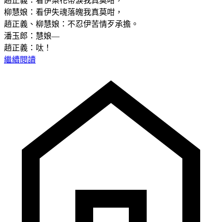
趙正義：看伊梨花帶淚我真莫咁，
柳慧娘：看伊失魂落魄我真莫咁，
趙正義、柳慧娘：不忍伊苦情歹承擔。
潘玉郎：慧娘—
趙正義：呔！
繼續閱讀