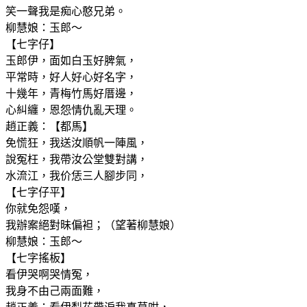
笑一聲我是痴心憨兄弟。
柳慧娘：玉郎～
【七字仔】
玉郎伊，面如白玉好脾氣，
平常時，好人好心好名字，
十幾年，青梅竹馬好厝邊，
心糾纏，恩怨情仇亂天理。
趙正義：【都馬】
免慌狂，我送汝順帆一陣風，
說冤枉，我帶汝公堂雙對講，
水流江，我价恁三人腳步同，
【七字仔平】
你就免怨嘆，
我辦案絕對昧偏袒；（望著柳慧娘）
柳慧娘：玉郎～
【七字搖板】
看伊哭啊哭情冤，
我身不由己兩面難，